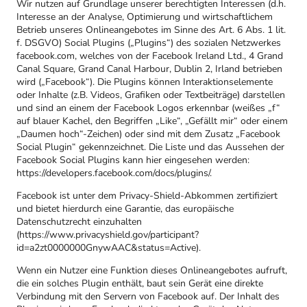
Wir nutzen auf Grundlage unserer berechtigten Interessen (d.h.
Interesse an der Analyse, Optimierung und wirtschaftlichem
Betrieb unseres Onlineangebotes im Sinne des Art. 6 Abs. 1 lit.
f. DSGVO) Social Plugins („Plugins“) des sozialen Netzwerkes
facebook.com, welches von der Facebook Ireland Ltd., 4 Grand
Canal Square, Grand Canal Harbour, Dublin 2, Irland betrieben
wird („Facebook“). Die Plugins können Interaktionselemente
oder Inhalte (z.B. Videos, Grafiken oder Textbeiträge) darstellen
und sind an einem der Facebook Logos erkennbar (weißes „f“
auf blauer Kachel, den Begriffen „Like“, „Gefällt mir“ oder einem
„Daumen hoch“-Zeichen) oder sind mit dem Zusatz „Facebook
Social Plugin“ gekennzeichnet. Die Liste und das Aussehen der
Facebook Social Plugins kann hier eingesehen werden:
https://developers.facebook.com/docs/plugins/.
Facebook ist unter dem Privacy-Shield-Abkommen zertifiziert
und bietet hierdurch eine Garantie, das europäische
Datenschutzrecht einzuhalten
(https://www.privacyshield.gov/participant?
id=a2zt0000000GnywAAC&status=Active).
Wenn ein Nutzer eine Funktion dieses Onlineangebotes aufruft,
die ein solches Plugin enthält, baut sein Gerät eine direkte
Verbindung mit den Servern von Facebook auf. Der Inhalt des